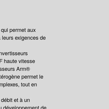
 qui permet aux
à leurs exigences de
vertisseurs
 haute vitesse
cesseurs Arm®
térogène permet le
mplexes, tout en
ébit et à un
 du développement de