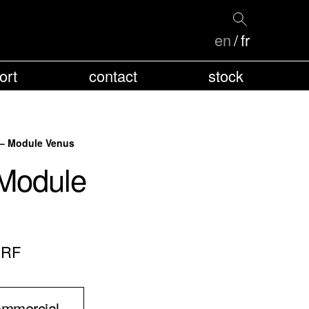
en
fr
ort
contact
stock
 – Module Venus
Module
 RF
ommercial