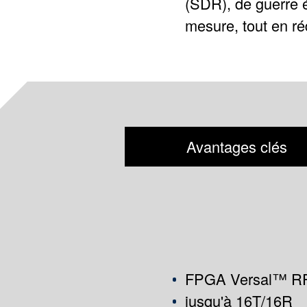
(SDR), de guerre é
mesure, tout en ré
Avantages clés
FPGA Versal™ R
jusqu'à 16T/16R