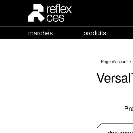
marchés
produits
Page d'accueil
>
Versa
Pr
document