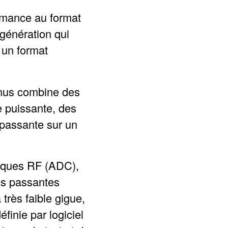
mance au format
génération qui
 un format
nus combine des
 puissante, des
passante sur un
riques RF (ADC),
es passantes
très faible gigue,
inie par logiciel