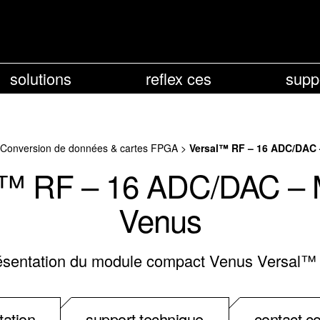
solutions
reflex ces
supp
Conversion de données & cartes FPGA
>
Versal™ RF – 16 ADC/DAC
l™ RF – 16 ADC/DAC – 
Venus
ésentation du module compact Venus Versal™
ation
support technique
contact c