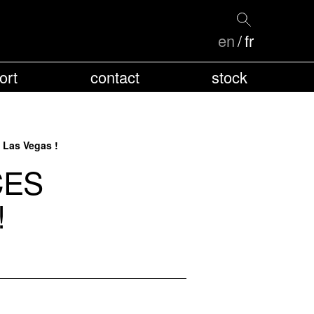
en
fr
ort
contact
stock
 Las Vegas !
CES
!