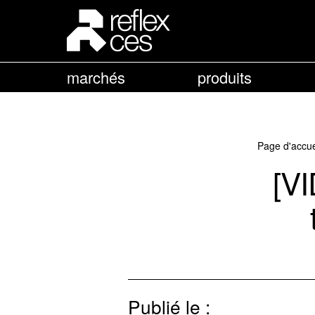
marchés
produits
Page d'accue
[V
Publié le :