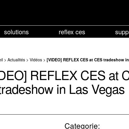
solutions
reflex ces
supp
il
>
Actualités
>
Vidéos
>
[VIDEO] REFLEX CES at CES tradeshow in
IDEO] REFLEX CES at 
tradeshow in Las Vegas 
Categorie: