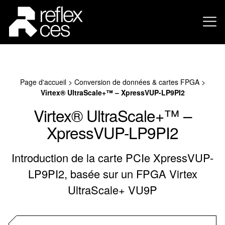
Page d'accueil
>
Conversion de données & cartes FPGA
>
Virtex® UltraScale+™ – XpressVUP-LP9PI2
Virtex® UltraScale+™ –
XpressVUP-LP9PI2
Introduction de la carte PCIe XpressVUP-
LP9PI2, basée sur un FPGA Virtex
UltraScale+ VU9P