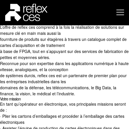
A la recherche d’un nouveau challenge ?
reflex ces, société leader dans la conception et la fabrication de cartes
et systèmes électroniques complexes
à base de FPGA, recherche un
Opérateur en électronique
(H/F).
L’offre de reflex ces comprend à la fois la réalisation de solutions sur
mesure clé en main mais aussi la
fourniture de produits sur étagères à travers un catalogue complet de
cartes d’acquisition et de traitement
à base de FPGA, tout en s’appuyant sur des services de fabrication de
petites et moyennes séries.
Reconnue pour son expertise dans les applications numérique à haute
vitesse, analogiques, et la conception
de systèmes durcis, reflex ces est un partenaire de premier plan pour
les entreprises industrielles dans les
domaines de la défense, les télécommunications, le Big Data, la
finance, la vision, le médical et l’industrie.
Votre mission
En tant qu’opérateur en électronique, vos principales missions seront
de :
· Plier les cartons d’emballages et procéder à l’emballage des cartes
électroniques
· Assister l’équipe de production de cartes électroniques dans des