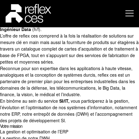
A la recherche d’un nouveau challenge ?
reflex ces, expert européen en Haute Technologie et société leader
dans la conception et la fabrication de cartes et systèmes
électroniques embarqués complexes, recherche un
Apprenti
Ingénieur Data
(h/f).
L’offre de reflex ces comprend à la fois la réalisation de solutions sur
mesure clé en main mais aussi la fourniture de produits sur étagères à
travers un catalogue complet de cartes d’acquisition et de traitement à
base de FPGA, tout en s’appuyant sur des services de fabrication de
petites et moyennes séries.
Reconnue pour son expertise dans les applications à haute vitesse,
analogiques et la conception de systèmes durcis, reflex ces est un
partenaire de premier plan pour les entreprises industrielles dans les
domaines de la défense, les télécommunications, le Big Data, la
finance, la vision, le médical et l’industrie.
En binôme au sein du service
SI/IT,
vous participerez à la gestion,
l’évolution et l’optimisation de nos systèmes d’information, notamment
notre ERP, notre entrepôt de données (DWH) et l’accompagnement
des projets de développement SI.
Votre mission
La gestion et optimisation de l’ERP
La gestion de notre DWH