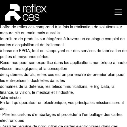
A la recherche d’un nouveau challenge ?
reflex ces, société leader dans la conception et la fabrication de cartes
et systèmes électroniques complexes
à base de FPGA, recherche un
Opérateur en électronique
(H/F).
L’offre de reflex ces comprend à la fois la réalisation de solutions sur
mesure clé en main mais aussi la
fourniture de produits sur étagères à travers un catalogue complet de
cartes d’acquisition et de traitement
à base de FPGA, tout en s’appuyant sur des services de fabrication de
petites et moyennes séries.
Reconnue pour son expertise dans les applications numérique à haute
vitesse, analogiques, et la conception
de systèmes durcis, reflex ces est un partenaire de premier plan pour
les entreprises industrielles dans les
domaines de la défense, les télécommunications, le Big Data, la
finance, la vision, le médical et l’industrie.
Votre mission
En tant qu’opérateur en électronique, vos principales missions seront
de :
· Plier les cartons d’emballages et procéder à l’emballage des cartes
électroniques
· Assister l’équipe de production de cartes électroniques dans des