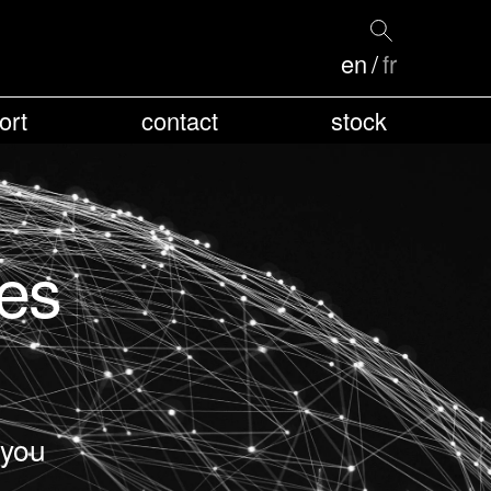
en
fr
ort
contact
stock
ces
 you