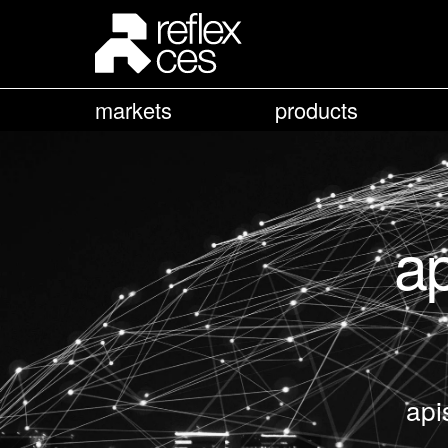
markets
products
ap
api