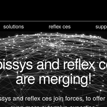
solutions
reflex ces
supp
issys and reflex 
are merging!
ssys and reflex ces join forces, to offer