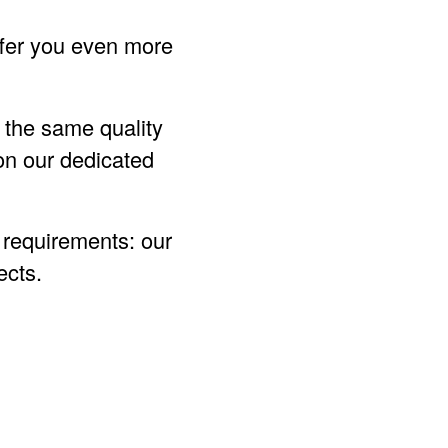
ffer you even more
h the same quality
n our dedicated
 requirements: our
ects.