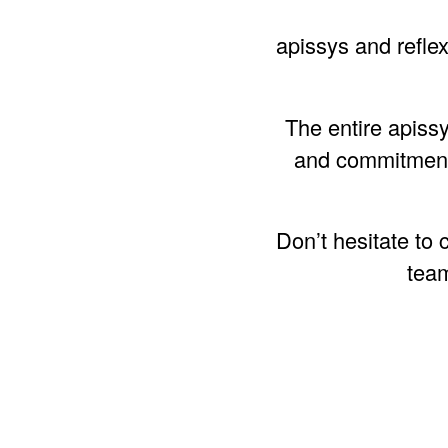
apissys and refl
The entire apissy
and commitment.
Don’t hesitate to
team