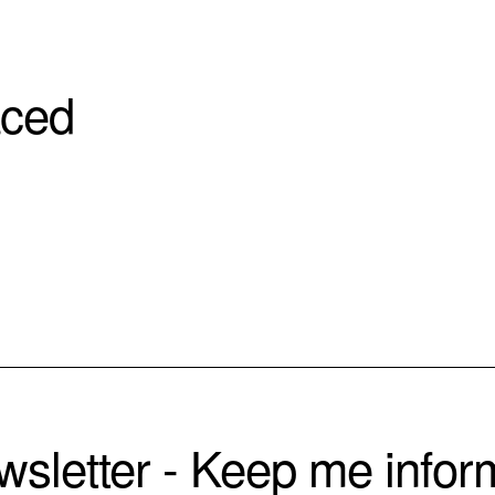
aced
sletter - Keep me info