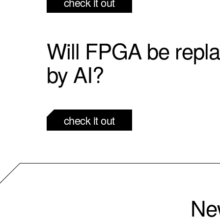
check it out
Will FPGA be repl
by AI?
check it out
New