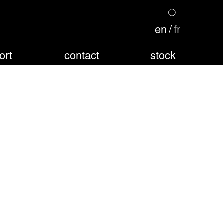
en
fr
ort
contact
stock