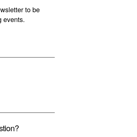
wsletter to be
g events.
stion?