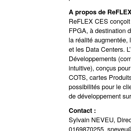
A propos de ReFLE
ReFLEX CES conçoit e
FPGA, à destination d
la réalité augmentée, 
et les Data Centers. 
Développements (compo
intuitive), conçus pou
COTS, cartes Produits
possibilités pour le cl
de développement sur-
Contact :
Sylvain NEVEU, Direc
0169870255, sneveu@