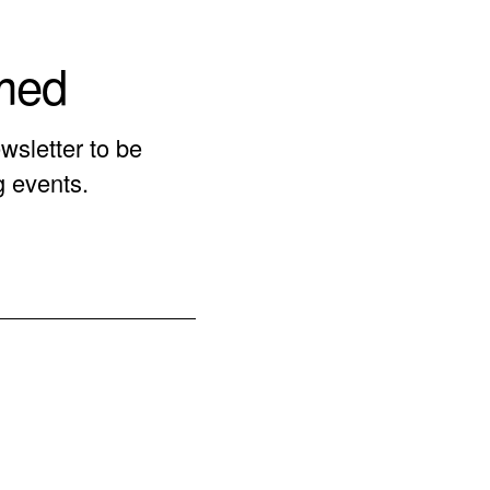
rmed
wsletter to be
g events.