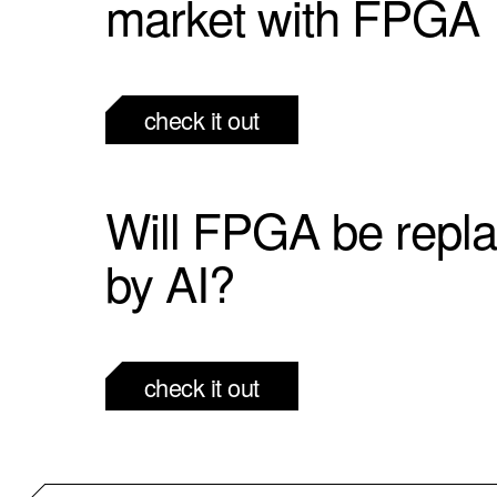
market with FPGA
check it out
Will FPGA be repl
by AI?
check it out