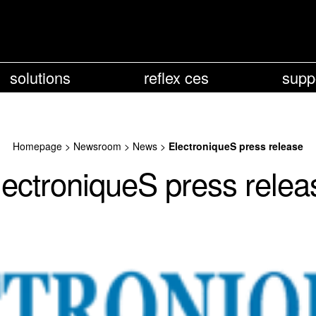
solutions
reflex ces
supp
Homepage
>
Newsroom
>
News
>
ElectroniqueS press release
lectroniqueS press relea