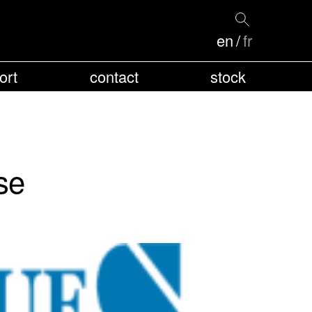
en
fr
ort
contact
stock
se