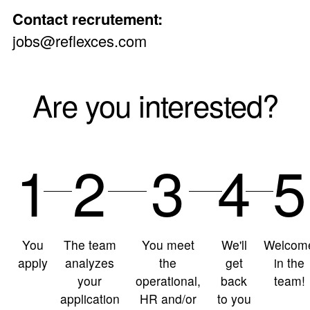
Contact recrutement:
jobs@reflexces.com
Are you interested?
1
2
3
4
5
You
The team
You meet
We'll
Welcom
apply
analyzes
the
get
in the
your
operational,
back
team!
application
HR and/or
to you