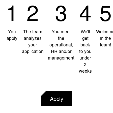
1
2
3
4
5
You
The team
You meet
We'll
Welcom
apply
analyzes
the
get
in the
your
operational,
back
team!
application
HR and/or
to you
management
under
2
weeks
Apply